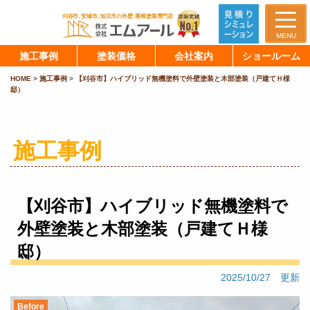
MENU
施工事例
塗装価格
会社案内
ショールーム
HOME
>
施工事例
>
【刈谷市】ハイブリッド無機塗料で外壁塗装と木部塗装（戸建てＨ様
邸）
施工事例
【刈谷市】ハイブリッド無機塗料で
外壁塗装と木部塗装（戸建てＨ様
邸）
2025/10/27 更新
Before