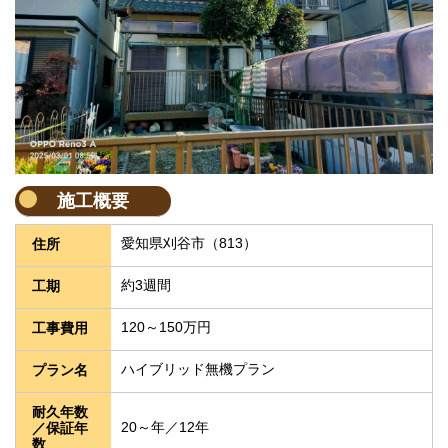
施工概要
愛知県刈谷市（813）
住所
約3週間
工期
120～150万円
工事費用
ハイブリッド無機プラン
プラン名
耐久年数
20～年／12年
／保証年
数