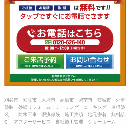
刈谷市 知立市 大府市 高浜市 碧南市 安城市 外壁
塗装 外壁リフォーム シーリング コーキング 屋根塗
装 防水工事 瑕疵保険 施工実績 地元密着 無料診
断 アフターサービス 自社施工管理 ショールーム