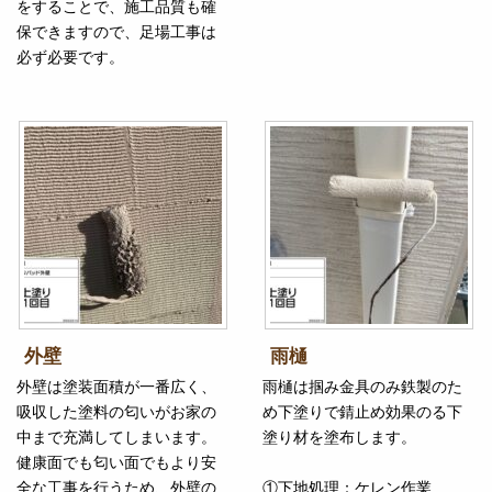
をすることで、施工品質も確
保できますので、足場工事は
必ず必要です。
外壁
雨樋
外壁は塗装面積が一番広く、
雨樋は掴み金具のみ鉄製のた
吸収した塗料の匂いがお家の
め下塗りで錆止め効果のる下
中まで充満してしまいます。
塗り材を塗布します。
健康面でも匂い面でもより安
全な工事を行うため、外壁の
①下地処理：ケレン作業