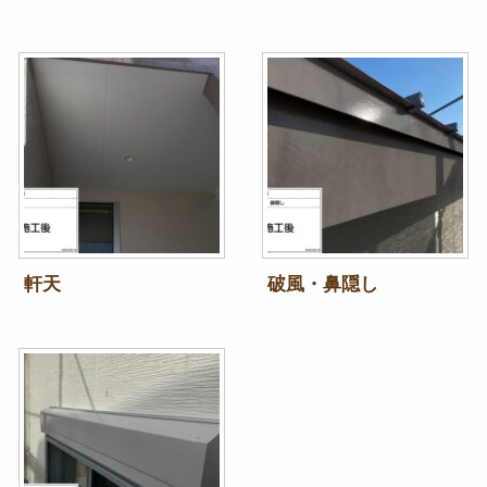
軒天
破風・鼻隠し