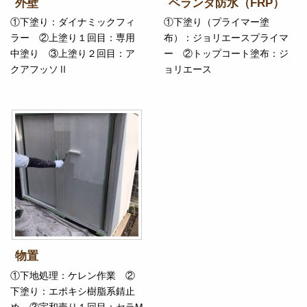
外壁
ベランダ防水（FRP）
①下塗り：ダイナミックフィ
①下塗り（プライマー塗
ラー ②上塗り１回目：専用
布）：ジョリエースプライマ
中塗り ③上塗り２回目：ア
ー ②トップコート塗布：ジ
クアフッソⅡ
ョリエース
物置
①下地処理：ケレン作業 ②
下塗り：エポキシ樹脂系錆止
め ③宇和売り１回目：セラM