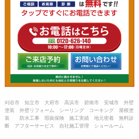
刈谷市 知立市 大府市 高浜市 碧南市 安城市 外壁
塗装 外壁リフォーム シーリング コーキング 屋根塗
装 防水工事 瑕疵保険 施工実績 地元密着 無料診
断 アフターサービス 自社施工管理 ショールーム