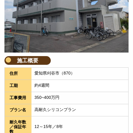
施工概要
愛知県刈谷市（870）
住所
約4週間
工期
350~400万円
工事費用
高耐久シリコンプラン
プラン名
耐久年数
12～15年／8年
／保証年
数