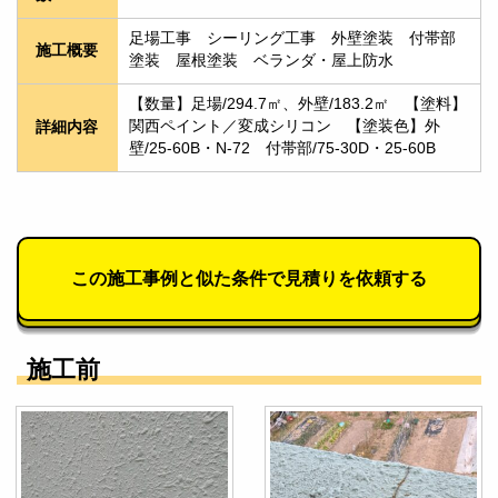
足場工事　シーリング工事　外壁塗装　付帯部
施工概要
塗装　屋根塗装　ベランダ・屋上防水
【数量】足場/294.7㎡、外壁/183.2㎡　【塗料】
関西ペイント／変成シリコン　【塗装色】外
詳細内容
壁/25-60B・N-72　付帯部/75-30D・25-60B
この施工事例と似た条件で見積りを依頼する
施工前