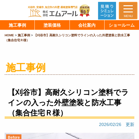
MENU
施工事例
塗装価格
会社案内
ショールーム
HOME
>
施工事例
>
【刈谷市】高耐久シリコン塗料でラインの入った外壁塗装と防水工事
（集合住宅Ｒ様）
施工事例
【刈谷市】高耐久シリコン塗料でラ
インの入った外壁塗装と防水工事
（集合住宅Ｒ様）
2026/02/26 更新
Before