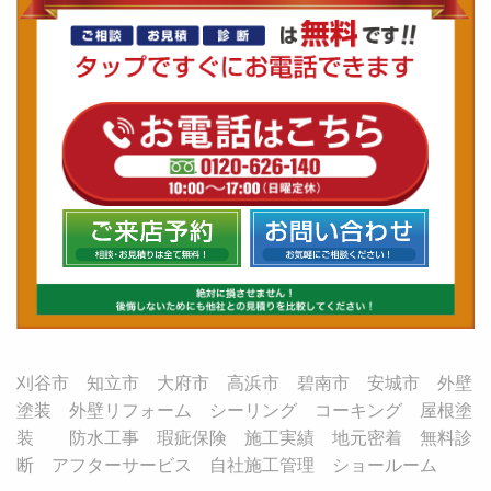
刈谷市 知立市 大府市 高浜市 碧南市 安城市 外壁
塗装 外壁リフォーム シーリング コーキング 屋根塗
装 防水工事 瑕疵保険 施工実績 地元密着 無料診
断 アフターサービス 自社施工管理 ショールーム