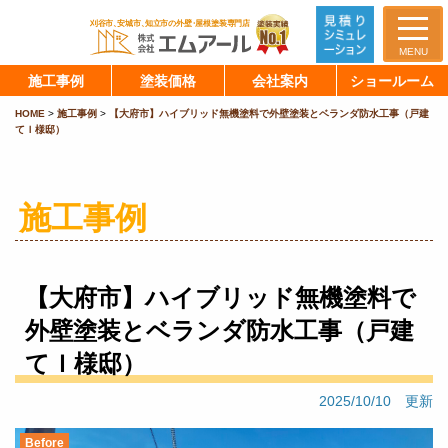
MENU
施工事例
塗装価格
会社案内
ショールーム
HOME
>
施工事例
>
【大府市】ハイブリッド無機塗料で外壁塗装とベランダ防水工事（戸建
てＩ様邸）
施工事例
【大府市】ハイブリッド無機塗料で
外壁塗装とベランダ防水工事（戸建
てＩ様邸）
2025/10/10 更新
Before