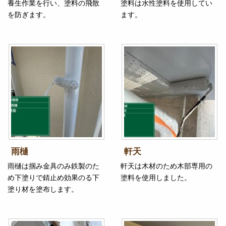
養生作業を行い、塗料の飛散
塗料は水性塗料を使用してい
を防ぎます。
ます。
雨樋
軒天
雨樋は掴み金具のみ鉄製のた
軒天は木材のため木部専用の
め下塗りで錆止め効果のる下
塗料を使用しました。
塗り材を塗布します。