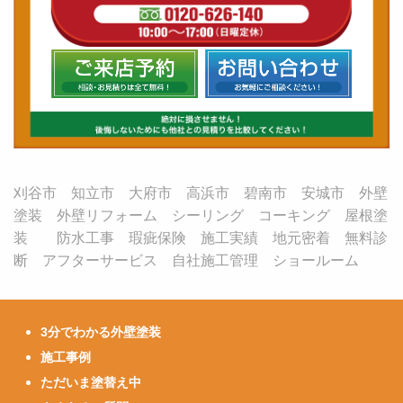
刈谷市 知立市 大府市 高浜市 碧南市 安城市 外壁
塗装 外壁リフォーム シーリング コーキング 屋根塗
装 防水工事 瑕疵保険 施工実績 地元密着 無料診
断 アフターサービス 自社施工管理 ショールーム
3分でわかる外壁塗装
施工事例
ただいま塗替え中