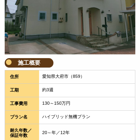
施工概要
愛知県大府市（859）
住所
約3週
工期
130～150万円
工事費用
ハイブリッド無機プラン
プラン名
耐久年数／
20～年／12年
保証年数