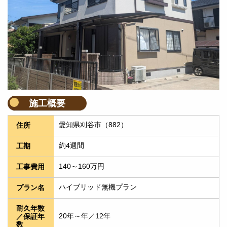
施工概要
愛知県刈谷市（882）
住所
約4週間
工期
140～160万円
工事費用
ハイブリッド無機プラン
プラン名
耐久年数
20年～年／12年
／保証年
数