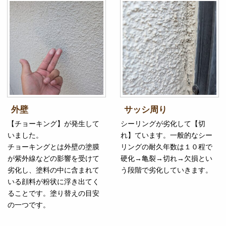
外壁
サッシ周り
【チョーキング】が発生して
シーリングが劣化して【切
いました。
れ】ています。一般的なシー
チョーキングとは外壁の塗膜
リングの耐久年数は１０程で
が紫外線などの影響を受けて
硬化→亀裂→切れ→欠損とい
劣化し、塗料の中に含まれて
う段階で劣化していきます。
いる顔料が粉状に浮き出てく
ることです。塗り替えの目安
の一つです。