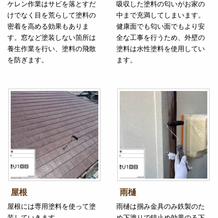
ケレン作業はサビを落とすだ
吸収した塗料の匂いがお家の
けでなく目を荒らして塗料の
中まで充満してしまいます。
密着を高める効果もありま
健康面でも匂い面でもより安
す。窓など塗装しない箇所は
全な工事を行うため、外壁の
養生作業を行い、塗料の飛散
塗料は水性塗料を使用してい
を防ぎます。
ます。
屋根
雨樋
屋根には専用塗料を使って塗
雨樋は掴み金具のみ鉄製のた
装していきます。
め下塗りで錆止め効果のる下