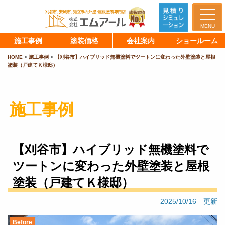
MENU
施工事例
塗装価格
会社案内
ショールーム
HOME
>
施工事例
>
【刈谷市】ハイブリッド無機塗料でツートンに変わった外壁塗装と屋根
塗装（戸建てＫ様邸）
施工事例
【刈谷市】ハイブリッド無機塗料で
ツートンに変わった外壁塗装と屋根
塗装（戸建てＫ様邸）
2025/10/16 更新
Before