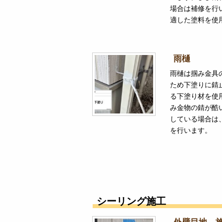
場合は補修を行
適した塗料を使
雨樋
雨樋は掴み金具
ため下塗りに錆
る下塗り材を使
み金物の錆が酷
している場合は
を行います。
シーリング施工