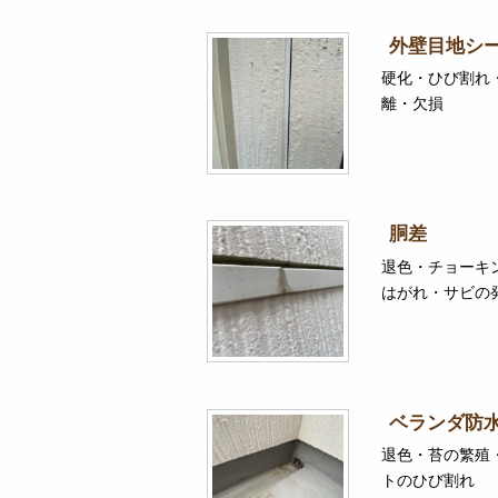
外壁目地シ
硬化・ひび割れ
離・欠損
胴差
退色・チョーキ
はがれ・サビの
ベランダ防
退色・苔の繁殖
トのひび割れ