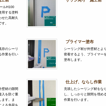
施工前
サッシ周り 施工前
ールH100
使用する塗料
わせた高耐久
です。
プライマー塗布
既存のシーリ
シーリング材が外壁材とよ
る作業を行い
密着するよう、プライマー
塗布します。
仕上げ、ならし作業
外壁材の隙間
充填したシーリング材をな
侵入を防ぐ重
し、しっかりと隙間を埋め
します。ま
作業を行います。
による負荷を