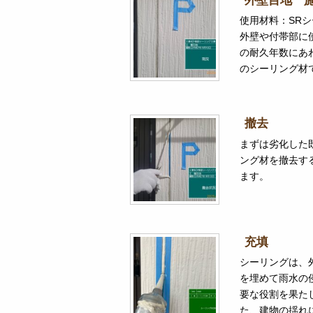
外壁目地 
使用材料：SRシ
外壁や付帯部に
の耐久年数にあ
のシーリング材
撤去
まずは劣化した
ング材を撤去す
ます。
充填
シーリングは、
を埋めて雨水の
要な役割を果た
た、建物の揺れ