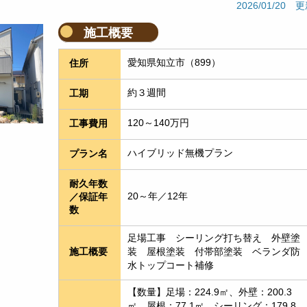
2026/01/20 
施工概要
愛知県知立市（899）
住所
約３週間
工期
120～140万円
工事費用
ハイブリッド無機プラン
プラン名
耐久年数
20～年／12年
／保証年
数
足場工事　シーリング打ち替え　外壁塗
装　屋根塗装　付帯部塗装　ベランダ防
施工概要
水トップコート補修
【数量】足場：224.9㎡、外壁：200.3
㎡、屋根：77.1㎡、シーリング：179.8