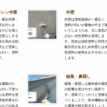
ケレン作業
外壁
・養生作業・
外壁は塗装面積が一番広く
業を行いま
塗料の匂いが建物の中まで
はサビを落と
いてしまうため、主に臭気
目荒らしする
少ない水性塗料を使用しま
着を高める効
す。現在は油性塗料と同等
窓など塗装し
耐久性があるため外壁には
を行い、塗料
性塗料の使用をおすすめい
す。
します。
破風・鼻隠し
金属製のた
破風・鼻隠しは紫外線や風
を行い下塗り
の影響を受けやすい箇所で
ある塗料を使
す。塗装でしっかりと塗膜
塗装作業を行
つくることで、防水機能を
れなどがある
ち腐食や錆を防ぎましょう