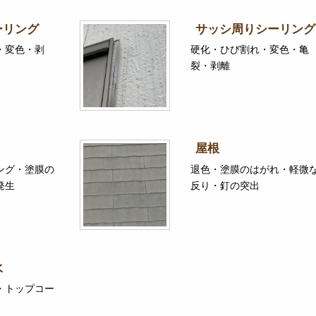
ーリング
サッシ周りシーリング
・変色・剥
硬化・ひび割れ・変色・亀
裂・剥離
屋根
ング・塗膜の
退色・塗膜のはがれ・軽微
発生
反り・釘の突出
水
・トップコー