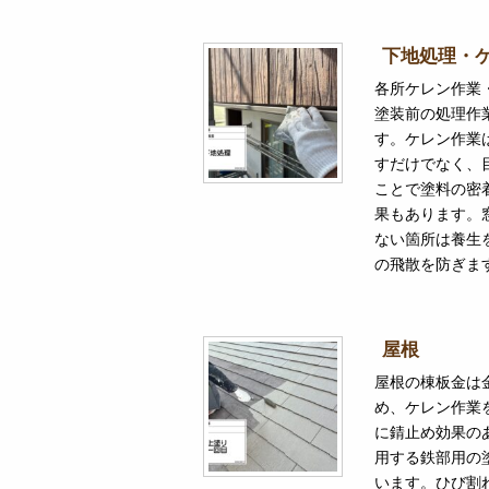
下地処理・
各所ケレン作業
塗装前の処理作
す。ケレン作業
すだけでなく、
ことで塗料の密
果もあります。
ない箇所は養生
の飛散を防ぎま
屋根
屋根の棟板金は
め、ケレン作業
に錆止め効果の
用する鉄部用の
います。ひび割