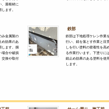
い、屋根材に
用します。
鉄部
のみ金属製の
鉄部は下地処理ケレン作業
止め効果のあ
行い、錆を落とす作業と目
用します。掴
しを行い塗料の密着性を高
い場合や破損
る作業行います。下塗りに
、交換や取付
錆止め効果のある塗料を使
します。