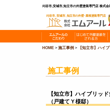
刈谷市,安城市,知立市の外壁塗装専門店 株式
HOME
>
施工事例
>
【知立市】ハイブ
施工事例
【知立市】ハイブリッド
（戸建てＹ様邸）