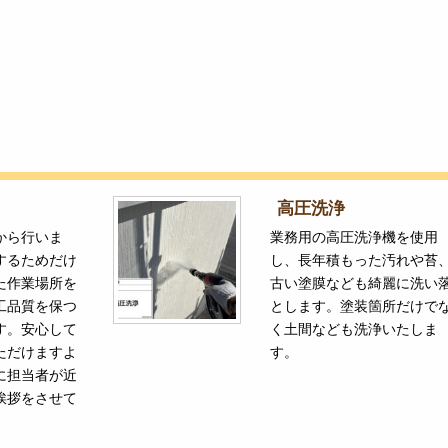
高圧洗浄
から行いま
業務用の高圧洗浄機を使用
するためだけ
し、長年積もった汚れや苔
た作業場所を
古い塗膜なども綺麗に洗い
工品質を保つ
とします。塗装箇所だけで
す。安心して
く土間なども洗浄いたしま
ただけますよ
す。
に担当者が近
挨拶をさせて