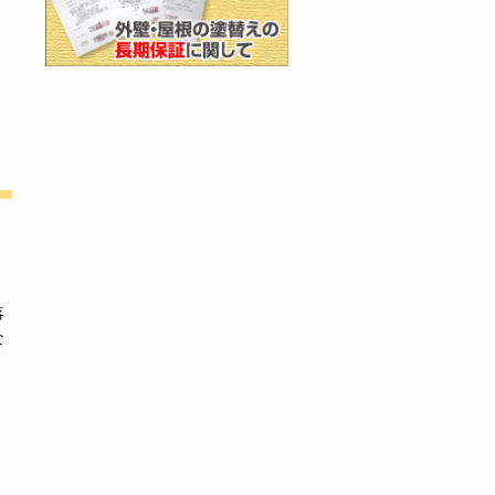
、
落
な