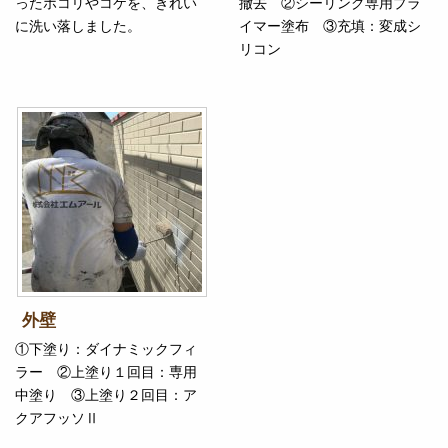
ったホコリやコケを、きれい
撤去 ②シーリング専用プラ
に洗い落しました。
イマー塗布 ③充填：変成シ
リコン
外壁
①下塗り：ダイナミックフィ
ラー ②上塗り１回目：専用
中塗り ③上塗り２回目：ア
クアフッソⅡ