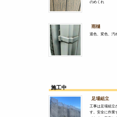
のめくれ
雨樋
退色、変色、汚
施工中
足場組立
工事は足場組立
す。安全に作業