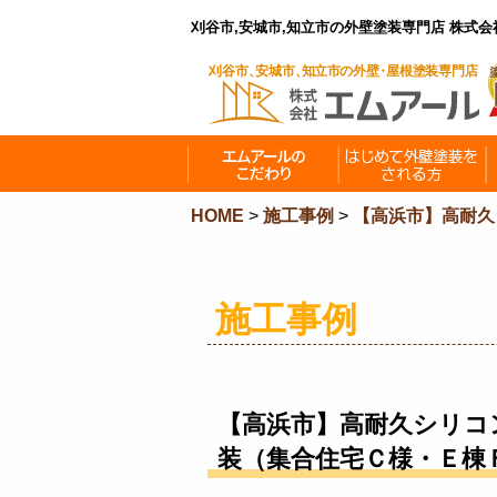
刈谷市,安城市,知立市の外壁塗装専門店 株式
HOME
>
施工事例
>
【高浜市】高耐久
施工事例
【高浜市】高耐久シリコ
装（集合住宅Ｃ様・Ｅ棟