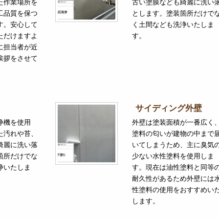
た作業場所を
古い塗膜なども綺麗に洗い
工品質を保つ
とします。塗装箇所だけで
す。安心して
く土間なども洗浄いたしま
ただけますよ
す。
に担当者が近
挨拶をさせて
サイディング外壁
浄機を使用
外壁は塗装面積が一番広く
た汚れや苔、
塗料の匂いが建物の中まで
綺麗に洗い落
いてしまうため、主に臭気
箇所だけでな
少ない水性塗料を使用しま
浄いたしま
す。現在は油性塗料と同等
耐久性があるため外壁には
性塗料の使用をおすすめい
します。