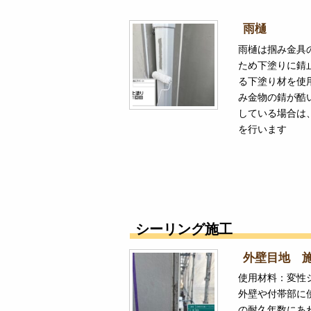
雨樋
雨樋は掴み金具
ため下塗りに錆
る下塗り材を使
み金物の錆が酷
している場合は
を行います
シーリング施工
外壁目地 
使用材料：変性
外壁や付帯部に
の耐久年数にあ