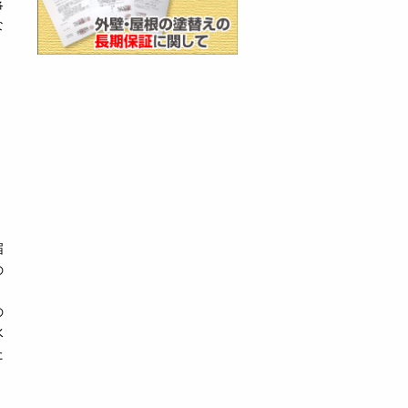
落
な
、
届
の
の
水
た