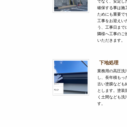
でなく、安定し
確保する事は施
ためにも重要で
工事をお迎えい
う、工事日まで
隣様へ工事のご
いただきます。
下地処理
業務用の高圧洗
し、長年積もっ
古い塗膜なども
とします。塗装
く土間なども洗
す。