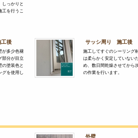
。しっかりと
施工を行うこ
施工後
サッシ周り 施工後
壁が多少色褪
施工してすぐのシーリング
グ部分が目立
は柔らかく安定していない
壁の塗装色と
め、数日間乾燥させてから
ングを使用し
の作業を行います。
外壁