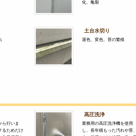
化、亀裂
土台水切り
れ
退色、変色、苔の繁殖
高圧洗浄
から行いま
業務用の高圧洗浄機を使用
するためだけ
し、長年積もった汚れや苔