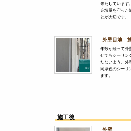
果たしています
充填量を守った
とが大切です。
外壁目地 
年数が経って外
せてもシーリン
たないよう、外
同系色のシーリ
ます。
施工後
外壁