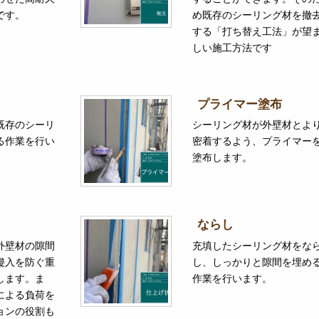
です。
め既存のシーリング材を撤
する「打ち替え工法」が望
しい施工方法です
プライマー塗布
既存のシーリ
シーリング材が外壁材とよ
る作業を行い
密着するよう、プライマー
塗布します。
ならし
外壁材の隙間
充填したシーリング材をな
侵入を防ぐ重
し、しっかりと隙間を埋め
します。ま
作業を行います。
による負荷を
ョンの役割も