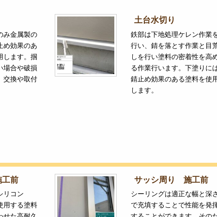
土台水切り
のみ金属製の
鉄部は下地処理ケレン作業
止め効果のあ
行い、錆を落とす作業と目
用します。掴
しを行い塗料の密着性を高
い場合や破損
る作業行います。下塗りに
、交換や取付
錆止め効果のある塗料を使
します。
施工前
サッシ周り 施工前
シリコン
シーリングは適正な幅と深
使用する塗料
で充填することで性能を発
わせた高耐久
することができます。その