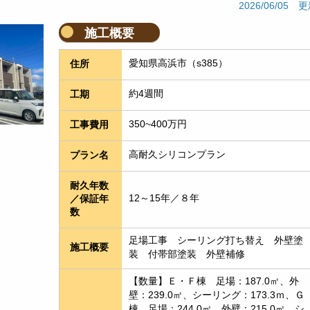
2026/06/05 
施工概要
愛知県高浜市（s385）
住所
約4週間
工期
350~400万円
工事費用
高耐久シリコンプラン
プラン名
耐久年数
12～15年／８年
／保証年
数
足場工事　シーリング打ち替え　外壁塗
施工概要
装　付帯部塗装　外壁補修
【数量】Ｅ・Ｆ棟　足場：187.0㎡、外
壁：239.0㎡、シーリング：173.3ｍ、Ｇ
棟　足場：244.0㎡、外壁：215.0㎡、シ