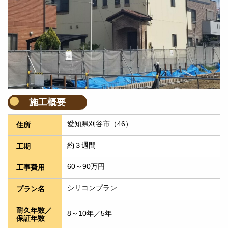
施工概要
愛知県刈谷市（46）
住所
約３週間
工期
60～90万円
工事費用
シリコンプラン
プラン名
耐久年数／
8～10年／5年
保証年数