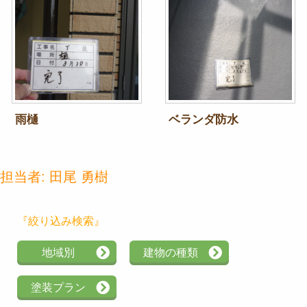
雨樋
ベランダ防水
担当者:
田尾 勇樹
『絞り込み検索』
地域別
建物の種類
塗装プラン