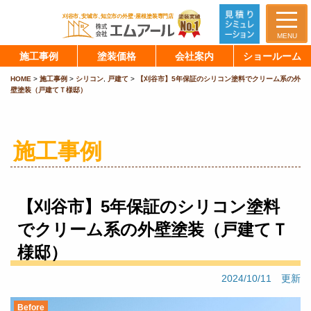
MENU
施工事例
塗装価格
会社案内
ショールーム
HOME
>
施工事例
>
シリコン
,
戸建て
>
【刈谷市】5年保証のシリコン塗料でクリーム系の外
壁塗装（戸建てＴ様邸）
施工事例
【刈谷市】5年保証のシリコン塗料
でクリーム系の外壁塗装（戸建てＴ
様邸）
2024/10/11 更新
Before