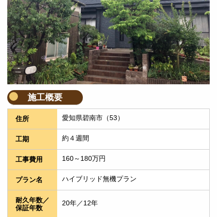
施工概要
愛知県碧南市（53）
住所
約４週間
工期
160～180万円
工事費用
ハイブリッド無機プラン
プラン名
耐久年数／
20年／12年
保証年数