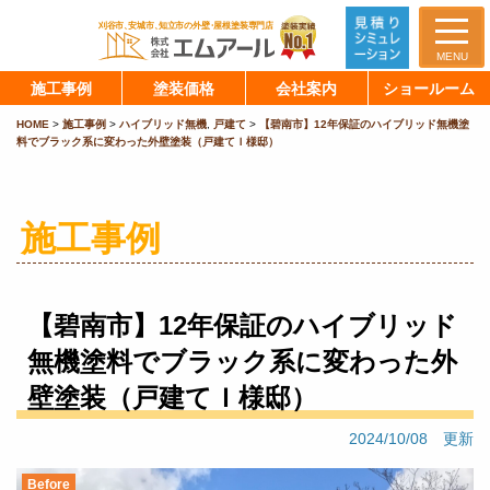
MENU
施工事例
塗装価格
会社案内
ショールーム
HOME
>
施工事例
>
ハイブリッド無機
,
戸建て
>
【碧南市】12年保証のハイブリッド無機塗
料でブラック系に変わった外壁塗装（戸建てＩ様邸）
施工事例
【碧南市】12年保証のハイブリッド
無機塗料でブラック系に変わった外
壁塗装（戸建てＩ様邸）
2024/10/08 更新
Before