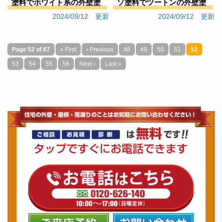
塗料でホワイト系の外壁塗
ソ塗料でツートンの外壁塗
装と屋根塗装（戸建てＳ様
装（戸建てＴ様邸）
2024/09/12 更新
2024/09/12 更新
邸）
Page 52 of 67
« First
‹ Previous
48
49
50
51
52
53
54
55
56
Next ›
Last »