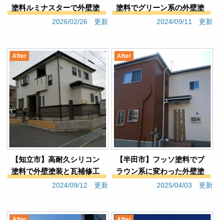
塗料ルミナスターで外壁塗
塗料でグリーン系の外壁塗
装と屋根塗装（戸建てH様
装と屋根塗装（戸建てＩ様
2026/02/26 更新
2024/09/11 更新
邸）
邸）
After
After
【知立市】高耐久シリコン
【半田市】フッソ塗料でブ
塗料で外壁塗装と瓦補修工
ラウン系に変わった外壁塗
事（戸建てＦ様邸）
装と屋根塗装（戸建てＭ様
2024/09/12 更新
2025/04/03 更新
邸）
After
After