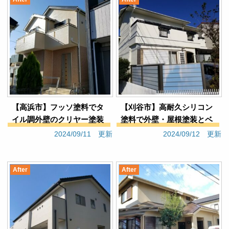
【高浜市】フッソ塗料でタ
【刈谷市】高耐久シリコン
イル調外壁のクリヤー塗装
塗料で外壁・屋根塗装とベ
（戸建てＨ様邸）
ランダ防水（戸建てＮ様
2024/09/11 更新
2024/09/12 更新
邸）
After
After