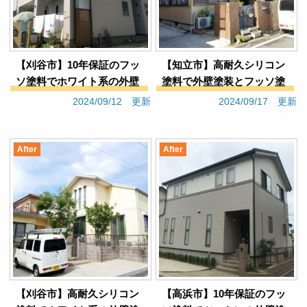
【刈谷市】10年保証のフッ
【知立市】高耐久シリコン
ソ塗料でホワイト系の外壁
塗料で外壁塗装とフッソ塗
塗装（戸建てＩ様邸）
料で屋根塗装（戸建てＨ様
2024/09/12 更新
2024/09/17 更新
邸）
After
After
【刈谷市】高耐久シリコン
【高浜市】10年保証のフッ