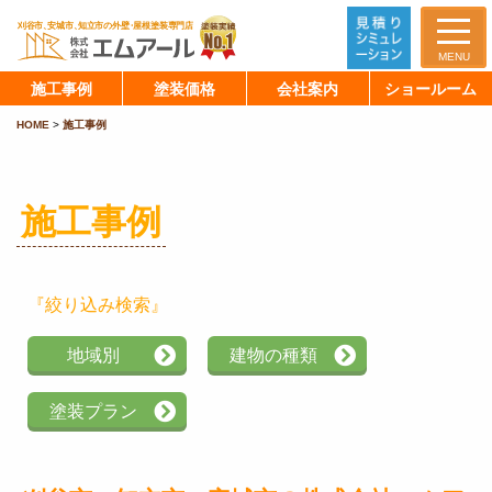
MENU
施工事例
塗装価格
会社案内
ショールーム
HOME
>
施工事例
施工事例
『絞り込み検索』
地域別
建物の種類
塗装プラン