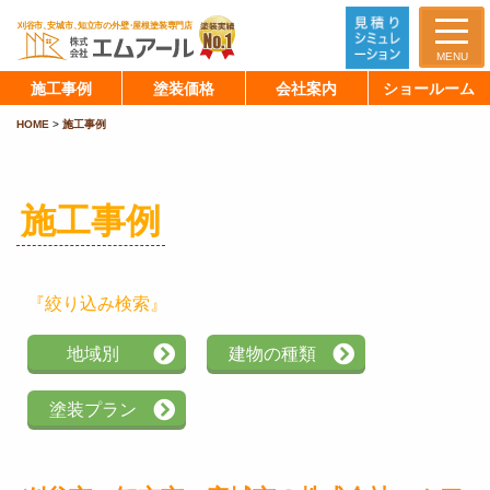
MENU
施工事例
塗装価格
会社案内
ショールーム
HOME
>
施工事例
施工事例
『絞り込み検索』
地域別
建物の種類
塗装プラン