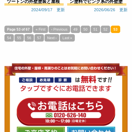
ツートンの外壁塗装と屋根
ン塗料でピンク系の外壁塗
塗装（集合住宅Ｓアパー
装（店舗Ｃ様）
2024/09/17 更新
2026/06/26 更新
ト）
Page 53 of 67
« First
‹ Previous
49
50
51
52
53
54
55
56
57
Next ›
Last »