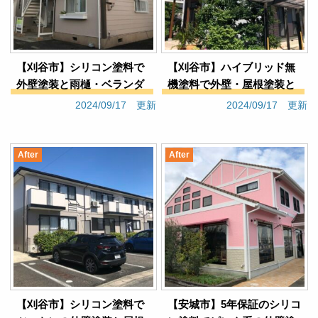
【刈谷市】シリコン塗料で
【刈谷市】ハイブリッド無
外壁塗装と雨樋・ベランダ
機塗料で外壁・屋根塗装と
補修工事（集合住宅Ｅアパ
漆喰・雨樋補修工事（戸建
2024/09/17 更新
2024/09/17 更新
ート）
てＫ様邸）
After
After
【刈谷市】シリコン塗料で
【安城市】5年保証のシリコ