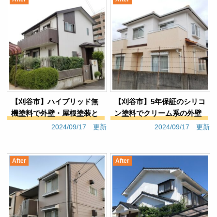
【刈谷市】ハイブリッド無
【刈谷市】5年保証のシリコ
機塗料で外壁・屋根塗装と
ン塗料でクリーム系の外壁
シロアリ防蟻工事（戸建て
塗装（戸建てＨ様邸）
2024/09/17 更新
2024/09/17 更新
Ｎ様邸）
After
After