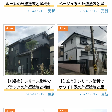
ルー系の外壁塗装と屋根カ
ベージュ系の外壁塗装と屋
バー工事（戸建てO様邸）
根塗装（集合住宅Sアパー
2024/09/12 更新
2024/09/12 更新
ト）
After
After
【刈谷市】シリコン塗料で
【知立市】シリコン塗料で
ブラックの外壁塗装と補修
ホワイト系の外壁塗装と屋
工事（戸建てＳ様邸）
根塗装（戸建てＭ様邸）
2024/09/12 更新
2024/09/17 更新
After
After