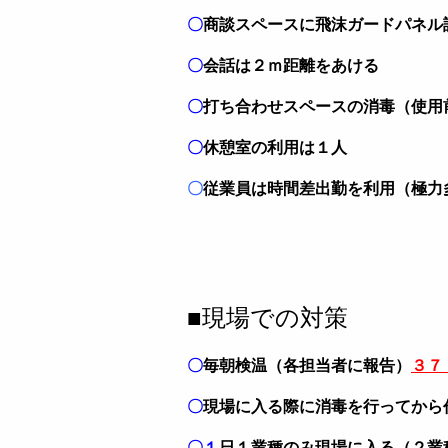
〇
商談スペースに飛沫ガードパネル
〇
会話は２ｍ距離をあける
〇
打ち合わせスペースの消毒（使用
〇
休憩室の利用は１人
〇
従業員は時間差出勤を利用（極力
■現場での対策
〇
毎朝検温（各担当者に報告）
３７
〇
現場に入る際に消毒を行ってから
〇１
日１業種のみ現場に入る（２業