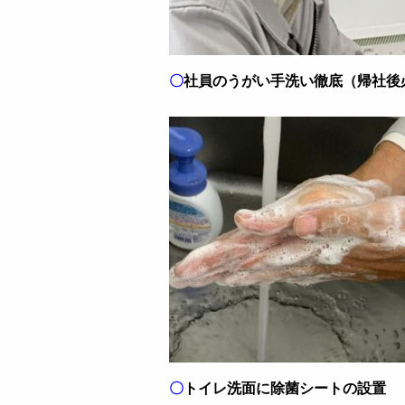
〇
社員のうがい手洗い徹底（帰社後
〇
トイレ洗面に除菌シートの設置