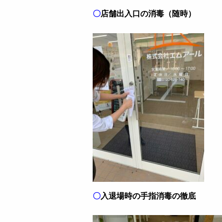
〇
店舗出入口の消毒（随時）
〇
入退場時の手指消毒の徹底