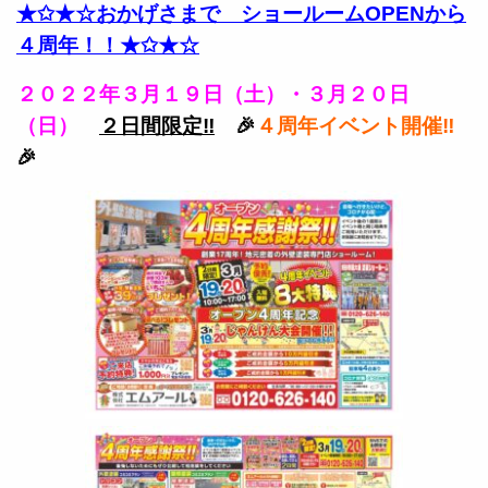
★✩★☆おかげさまで ショールームOPENから
４周年！！★✩★☆
２０２２年３月１９日（土）・３月２０日
（日）
２日間限定‼
🎉
４周年イベント開催‼
🎉