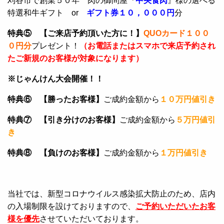
刈谷市で創業５０年 肉の御問屋『
中央食肉
』様の選べる
特選和牛ギフト or
ギフト券１０，０００円
分
特典⑤ 【ご来店予約頂いた方に！】
QUOカード１００
０円分
プレゼント！
（お電話またはスマホで来店予約され
たご新規のお客様が対象になります）
※じゃんけん大会開催！！
特典⑥ 【勝ったお客様】
ご成約金額から
１０万円値引き
特典⑦ 【引き分けのお客様】
ご成約金額から
５万円値引
き
特典⑧ 【負けのお客様】
ご成約金額から
１万円値引き
当社では、新型コロナウイルス感染拡大防止のため、店内
の入場制限を設けておりますので、
ご予約いただいたお客
様を優先
させていただいております。