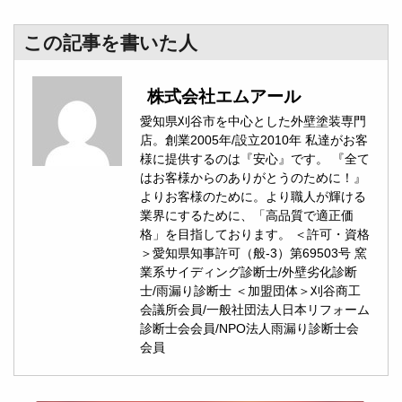
この記事を書いた人
株式会社エムアール
愛知県刈谷市を中心とした外壁塗装専門
店。創業2005年/設立2010年 私達がお客
様に提供するのは『安心』です。 『全て
はお客様からのありがとうのために！』
よりお客様のために。より職人が輝ける
業界にするために、「高品質で適正価
格」を目指しております。 ＜許可・資格
＞愛知県知事許可（般-3）第69503号 窯
業系サイディング診断士/外壁劣化診断
士/雨漏り診断士 ＜加盟団体＞刈谷商工
会議所会員/一般社団法人日本リフォーム
診断士会会員/NPO法人雨漏り診断士会
会員