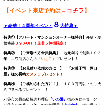
【イベント来店予約は
→
コチラ
】
８
▼豪華！４周年イベント
大特典▼
特典①【アパート・マンションオーナー様特典】
外壁・屋
根塗装
３９％OFF
！
先着５棟様限定
！
特典② 【ご来場の方全員特典】
地元刈谷で創業１０３
年！ニワ商店さんの
『いちご』
プレゼント！
特典③ 【お見積り依頼の方に！】 『お菓子司 両口
屋』様の長崎
カステラプレゼント
！
特典④ 【ご成約された方に！】
１００万円以上のご成
約で選べるプレゼント！！
刈谷市の最高級焼肉料理店
『いわ園』
様のお食事券 or