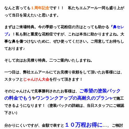
なんと言っても
１周年記念
です！！ 私たちエムアール一同も盛り上が
って当日を迎えたいと思います。
まずはご来場特典。今の季節って花粉症の方はとっても助かる
『鼻セレ
ブ』
！私も割と重度な花粉症ですが、これは本当に助かりますよね。大
事な鼻を傷つけないために、ぜひ使ってください。ご用意してお待ちし
ております♪
そして次はお見積り特典。二つご案内いたしますね。
一つ目は、弊社エムアールにてお見積り依頼をして頂いたお客様には、
スタッフと
じゃんけん大会
を行って頂きます！
ご希望の塗装パック
そのじゃんけんで見事勝利されたお客様は、
の料金でもう
✨
ワンランクアップの高耐久のプラン
✨
で施工
できるようになります！
（塗装パックの詳細は、当日スタッフにご確認
下さい）
１０万程お得に
…。
分かりにくいですが、金額で表すと
ご検討