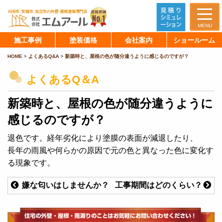
MENU
施工事例
塗装価格
会社案内
ショールーム
HOME
>
よくあるQ&A
>
新築時と、屋根の色が随分違うように感じるのですが？
よくあるQ＆A
新築時と、屋根の色が随分違うように
感じるのですが？
退色です。経年劣化により塗膜の表面が減退したり、
長年の雨風や何らかの原因で元の色と異なった色に変化す
る現象です。
嫌な匂いはしませんか？
工事期間はどのくらい？