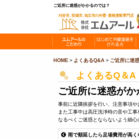
ご近所に迷惑がかかるのでは？
HOME
>
よくあるQ&A
>
ご近所に迷
よくあるQ＆A
ご近所に迷惑がか
事前に近隣挨拶を行い、注意事項や
また工事中は高圧洗浄時の音や工事
なるべくご迷惑とならないよう細心
雨で順延したら足場費用が高く