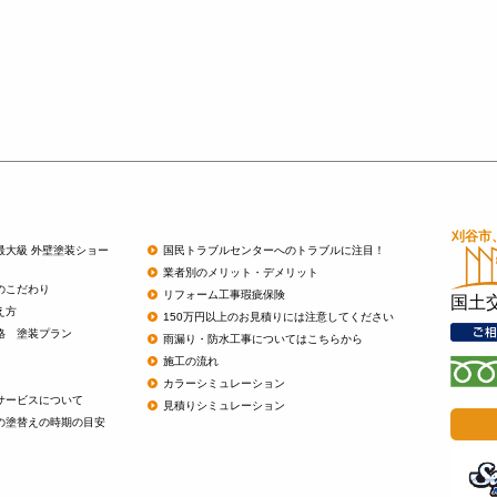
最大級 外壁塗装ショー
国民トラブルセンターへのトラブルに注目！
業者別のメリット・デメリット
のこだわり
リフォーム工事瑕疵保険
国土
え方
150万円以上のお見積りには注意してください
格 塗装プラン
雨漏り・防水工事についてはこちらから
施工の流れ
カラーシミュレーション
サービスについて
見積りシミュレーション
の塗替えの時期の目安