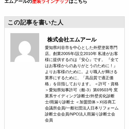
エムアールの
塗装ラインナップ
はこちら
この記事を書いた人
株式会社エムアール
愛知県刈谷市を中心とした外壁塗装専門
店。創業2005年/設立2010年 私達がお客
様に提供するのは『安心』です。 『全て
はお客様からのありがとうのために！』
よりお客様のために。より職人が輝ける
業界にするために、「高品質で適正価
格」を目指しております。 ＜許可・資格
＞愛知県知事許可（般-3）第69503号 窯
業系サイディング診断士/外壁劣化診断
士/雨漏り診断士 ＜加盟団体＞刈谷商工
会議所会員/一般社団法人日本リフォーム
診断士会会員/NPO法人雨漏り診断士会
会員