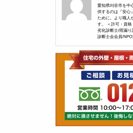
愛知県刈谷市を中心
供するのは『安心
ために。より職人
す。 ＜許可・資格
劣化診断士/雨漏り
診断士会会員/NP