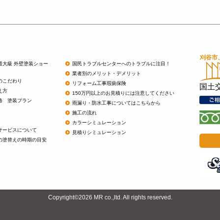
最大級 外壁塗装ショー
国民トラブルセンターへのトラブルに注目！
業者別のメリット・デメリット
のこだわり
リフォーム工事瑕疵保険
国土
え方
150万円以上のお見積りには注意してください
格 塗装プラン
雨漏り・防水工事についてはこちらから
施工の流れ
カラーシミュレーション
サービスについて
見積りシミュレーション
の塗替えの時期の目安
Copyright©2026 MR co.,ltd. All rights reserved.