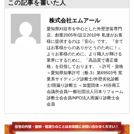
この記事を書いた人
株式会社エムアール
愛知県刈谷市を中心とした外壁塗装専門
店。創業2005年/設立2010年 私達がお客
様に提供するのは『安心』です。 『全て
はお客様からのありがとうのために！』
よりお客様のために。より職人が輝ける
業界にするために、「高品質で適正価
格」を目指しております。 ＜許可・資格
＞愛知県知事許可（般-3）第69503号 窯
業系サイディング診断士/外壁劣化診断
士/雨漏り診断士 ＜加盟団体＞刈谷商工
会議所会員/一般社団法人日本リフォーム
診断士会会員/NPO法人雨漏り診断士会
会員