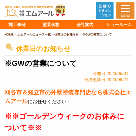
MENU
施工事例
塗装価格
会社案内
ショールーム
HOME
>
エムアールニュース一覧
>
休業日のお知らせ
>
※GWの営業について
休業日のお知らせ
※GWの営業について
公開日:2023/05/01
最終更新日:2023/06/21
刈谷市＆知立市の外壁塗装専門店なら株式会社エ
ムアール
にお任せください！
※※ゴールデンウィークのお休みに
ついて※※