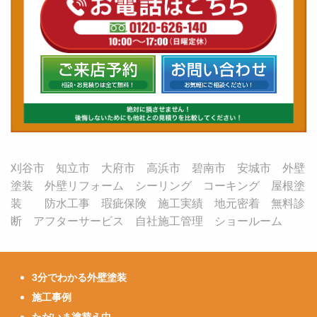
刈谷市 知立市 大府市 高浜市 碧南市 安城市 外壁
塗装 外壁リフォーム シーリング コーキング 屋根塗
装 防水工事 瑕疵保険 施工実績 地元密着 無料診
断 アフターサービス 自社施工管理 ショールーム
3分でわかる外壁塗装
施工事例