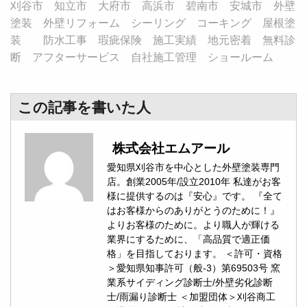
刈谷市 知立市 大府市 高浜市 碧南市 安城市 外壁
塗装 外壁リフォーム シーリング コーキング 屋根塗
装 防水工事 瑕疵保険 施工実績 地元密着 無料診
断 アフターサービス 自社施工管理 ショールーム
この記事を書いた人
株式会社エムアール
愛知県刈谷市を中心とした外壁塗装専門
店。創業2005年/設立2010年 私達がお客
様に提供するのは『安心』です。 『全て
はお客様からのありがとうのために！』
よりお客様のために。より職人が輝ける
業界にするために、「高品質で適正価
格」を目指しております。 ＜許可・資格
＞愛知県知事許可（般-3）第69503号 窯
業系サイディング診断士/外壁劣化診断
士/雨漏り診断士 ＜加盟団体＞刈谷商工