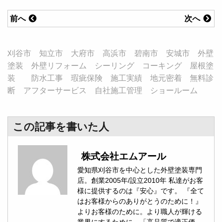
前へ
次へ
刈谷市 知立市 大府市 高浜市 碧南市 安城市 外壁
塗装 外壁リフォーム シーリング コーキング 屋根塗
装 防水工事 瑕疵保険 施工実績 地元密着 無料診
断 アフターサービス 自社施工管理 ショールーム
この記事を書いた人
株式会社エムアール
愛知県刈谷市を中心とした外壁塗装専門
店。創業2005年/設立2010年 私達がお客
様に提供するのは『安心』です。 『全て
はお客様からのありがとうのために！』
よりお客様のために。より職人が輝ける
業界にするために、「高品質で適正価