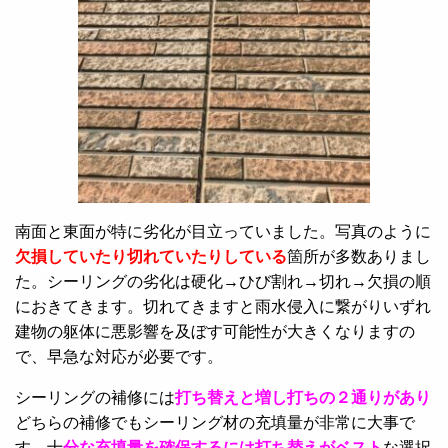
南面と東面が特に劣化が目立っていました。写真のように
欠損していたり切れていたりしている
箇所が多数ありまし
た。シーリングの劣化は硬化→ひび割れ→切れ→欠損の順
におきてきます。切れてきますと雨水侵入に繋がりいずれ
建物の躯体に悪影響を及ぼす可能性が大きくなりますの
で、早急な対応が必要です。
シーリングの補修には
打ち替えと増し打ちの２通りがあり
どちらの補修でもシーリング材の充填量が非常に大事で
す。十
分な充填量を確保するには打ち替えがベスト
な選択