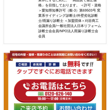
格」を目指しております。 ＜許可・資格
＞愛知県知事許可（般-3）第69503号 窯
業系サイディング診断士/外壁劣化診断
士/雨漏り診断士 ＜加盟団体＞刈谷商工
会議所会員/一般社団法人日本リフォーム
診断士会会員/NPO法人雨漏り診断士会
会員