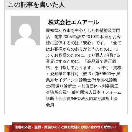
この記事を書いた人
株式会社エムアール
愛知県刈谷市を中心とした外壁塗装専門
店。創業2005年/設立2010年 私達がお客
様に提供するのは『安心』です。 『全て
はお客様からのありがとうのために！』
よりお客様のために。より職人が輝ける
業界にするために、「高品質で適正価
格」を目指しております。 ＜許可・資格
＞愛知県知事許可（般-3）第69503号 窯
業系サイディング診断士/外壁劣化診断
士/雨漏り診断士 ＜加盟団体＞刈谷商工
会議所会員/一般社団法人日本リフォーム
診断士会会員/NPO法人雨漏り診断士会
会員