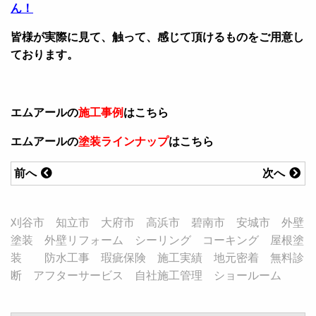
ん！
皆様が実際に見て、触って、感じて頂けるものをご用意し
ております。
エムアールの
施工事例
はこちら
エムアールの
塗装ラインナップ
はこちら
前へ
次へ
刈谷市 知立市 大府市 高浜市 碧南市 安城市 外壁
塗装 外壁リフォーム シーリング コーキング 屋根塗
装 防水工事 瑕疵保険 施工実績 地元密着 無料診
断 アフターサービス 自社施工管理 ショールーム