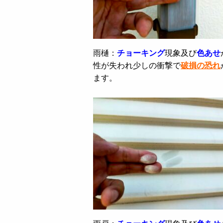
雨樋：
チョーキング
現象及び
色あせ
性が失われ少しの衝撃で
破損の恐れ
ます。