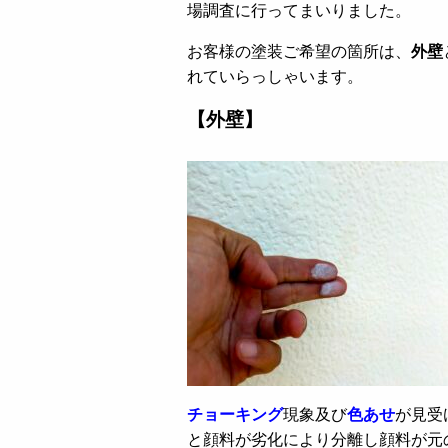
場調査に行ってまいりました。
お客様の塗装ご希望の箇所は、
外壁
れていらっしゃいます。
【外壁】
チョーキング
現象及び
色あせ
が見受
と顔料が劣化により分離し顔料が元