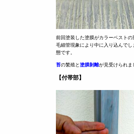
前回塗装した塗膜がカラーベストの
毛細管現象により中に入り込んでし
態です。
苔
の繁殖と
塗膜剝離
が見受けられま
【付帯部】