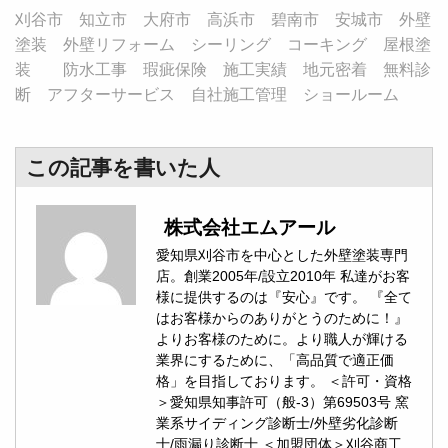
刈谷市 知立市 大府市 高浜市 碧南市 安城市 外壁
塗装 外壁リフォーム シーリング コーキング 屋根塗
装 防水工事 瑕疵保険 施工実績 地元密着 無料診
断 アフターサービス 自社施工管理 ショールーム
この記事を書いた人
株式会社エムアール
愛知県刈谷市を中心とした外壁塗装専門
店。創業2005年/設立2010年 私達がお客
様に提供するのは『安心』です。 『全て
はお客様からのありがとうのために！』
よりお客様のために。より職人が輝ける
業界にするために、「高品質で適正価
格」を目指しております。 ＜許可・資格
＞愛知県知事許可（般-3）第69503号 窯
業系サイディング診断士/外壁劣化診断
士/雨漏り診断士 ＜加盟団体＞刈谷商工