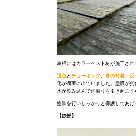
屋根にはカラーベスト材が施工され
退色
と
チョーキング
、
苔の付着
、
反
化が顕著に出ていました。塗膜が劣
水が染み込んで雨漏りを引き起こす
塗装を行いしっかりと保護してあげ
【鉄部】