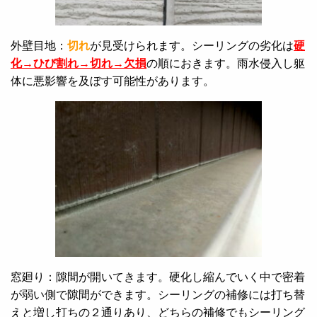
外壁目地：
切れ
が見受けられます。シーリングの劣化は
硬
化→ひび割れ→切れ→欠損
の順におきます。雨水侵入し躯
体に悪影響を及ぼす可能性があります。
窓廻り：隙間が開いてきます。硬化し縮んでいく中で密着
が弱い側で隙間ができます。シーリングの補修には打ち替
えと増し打ちの２通りあり、どちらの補修でもシーリング