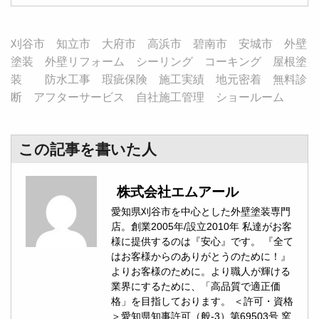
刈谷市 知立市 大府市 高浜市 碧南市 安城市 外壁
塗装 外壁リフォーム シーリング コーキング 屋根塗
装 防水工事 瑕疵保険 施工実績 地元密着 無料診
断 アフターサービス 自社施工管理 ショールーム
この記事を書いた人
株式会社エムアール
愛知県刈谷市を中心とした外壁塗装専門
店。創業2005年/設立2010年 私達がお客
様に提供するのは『安心』です。 『全て
はお客様からのありがとうのために！』
よりお客様のために。より職人が輝ける
業界にするために、「高品質で適正価
格」を目指しております。 ＜許可・資格
＞愛知県知事許可（般-3）第69503号 窯