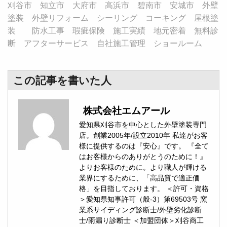
刈谷市 知立市 大府市 高浜市 碧南市 安城市 外壁
塗装 外壁リフォーム シーリング コーキング 屋根塗
装 防水工事 瑕疵保険 施工実績 地元密着 無料診
断 アフターサービス 自社施工管理 ショールーム
この記事を書いた人
株式会社エムアール
愛知県刈谷市を中心とした外壁塗装専門
店。創業2005年/設立2010年 私達がお客
様に提供するのは『安心』です。 『全て
はお客様からのありがとうのために！』
よりお客様のために。より職人が輝ける
業界にするために、「高品質で適正価
格」を目指しております。 ＜許可・資格
＞愛知県知事許可（般-3）第69503号 窯
業系サイディング診断士/外壁劣化診断
士/雨漏り診断士 ＜加盟団体＞刈谷商工