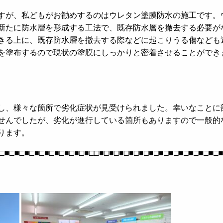
すが、私どもがお勧めするのはウレタン塗膜防水の施工です。
新たに防水層を形成する工法で、既存防水層を撤去する必要が
きる上に、既存防水層を撤去する際などに起こりうる傷なども
を塗布するので現状の塗膜にしっかりと密着させることができ
し、様々な箇所で劣化症状が見受けられました。幸いなことに
せんでしたが、劣化が進行している箇所もありますので一般的
ります。
□■□■□■□■□■□■□■□■□■□□■□■□■□■□■□■□■□■□■□■□■□■□