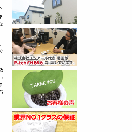
で
ま
な
す
で
激
っ
事
布