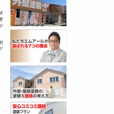
材
塗
が
割
グ