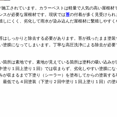
が施工されています。カラーベストは軽量で人気の高い屋根材
ンスが必要な屋根材です。現状では
苔
の付着が多く見受けられ
殖しにくく、劣化して雨水が染み込んだ屋根材に繫殖しやすく
苔はしっかりと除去する必要があります。苔が残ったまま塗装
い塗膜になってしまいます。丁寧な高圧洗浄による除去が必要
い箇所は素地です。素地が見えている箇所は塗料の吸い込みが
中塗り１回上塗り１回）では収まらず、劣化しやすい塗膜にな
みが収まるまで下塗り（シーラー）を塗布してからの塗装する
。最低でも４回塗装（下塗り２回中塗り１回上塗り１回）の塗