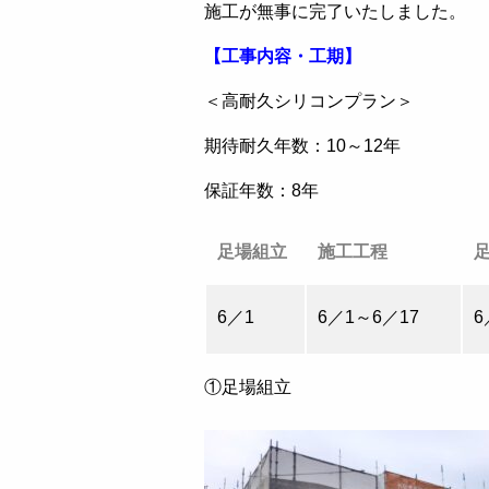
施工が無事に完了いたしました。
【工事内容・工期】
＜高耐久シリコンプラン＞
期待耐久年数：10～12年
保証年数：8年
足場組立
施工工程
6／1
6／1～6／17
6
①足場組立