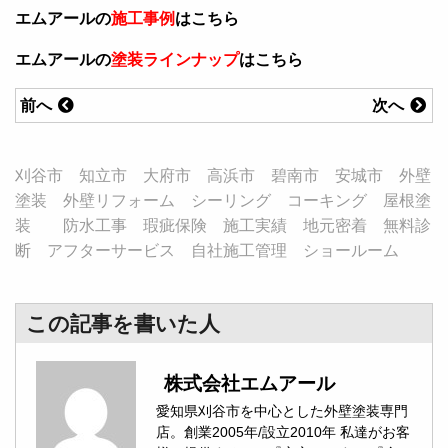
エムアールの
施工事例
はこちら
エムアールの
塗装ラインナップ
はこちら
前へ
次へ
刈谷市 知立市 大府市 高浜市 碧南市 安城市 外壁
塗装 外壁リフォーム シーリング コーキング 屋根塗
装 防水工事 瑕疵保険 施工実績 地元密着 無料診
断 アフターサービス 自社施工管理 ショールーム
この記事を書いた人
株式会社エムアール
愛知県刈谷市を中心とした外壁塗装専門
店。創業2005年/設立2010年 私達がお客