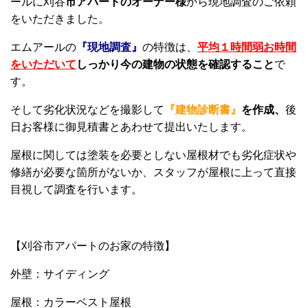
ールに刈谷
市アパートのオーナー様
から現地調査のご依頼
をいただきました。
エムアールの
『現地調査』
の特徴は、
平均１時間弱お時間
をいただいて
しっかり今の建物の状態を確認すること
で
す。
そして劣化状況などを撮影して
『建物診断書』
を作成、
後
日お客様に御見積書とあわせて提出いたします。
屋根に関しては塗装を必要としない屋根材でも劣化症状や
修繕が必要な箇所がないか、スタッフが屋根に上って直接
目視して調査を行います。
【刈谷市アパートのお家の特徴】
外壁：サイディング
屋根：カラーベスト屋根