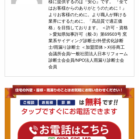
様に提供するのは『安心』です。 『全て
はお客様からのありがとうのために！』
よりお客様のために。より職人が輝ける
業界にするために、「高品質で適正価
格」を目指しております。 ＜許可・資格
＞愛知県知事許可（般-3）第69503号 窯
業系サイディング診断士/外壁劣化診断
士/雨漏り診断士 ＜加盟団体＞刈谷商工
会議所会員/一般社団法人日本リフォーム
診断士会会員/NPO法人雨漏り診断士会
会員