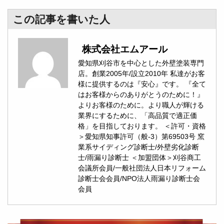
この記事を書いた人
株式会社エムアール
愛知県刈谷市を中心とした外壁塗装専門
店。創業2005年/設立2010年 私達がお客
様に提供するのは『安心』です。 『全て
はお客様からのありがとうのために！』
よりお客様のために。より職人が輝ける
業界にするために、「高品質で適正価
格」を目指しております。 ＜許可・資格
＞愛知県知事許可（般-3）第69503号 窯
業系サイディング診断士/外壁劣化診断
士/雨漏り診断士 ＜加盟団体＞刈谷商工
会議所会員/一般社団法人日本リフォーム
診断士会会員/NPO法人雨漏り診断士会
会員