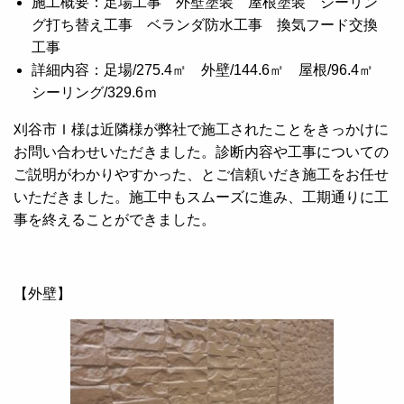
施工概要：足場工事 外壁塗装 屋根塗装 シーリン
グ打ち替え工事 ベランダ防水工事 換気フード交換
工事
詳細内容：足場/275.4㎡ 外壁/144.6㎡ 屋根/96.4㎡
シーリング/329.6ｍ
刈谷市Ｉ様は近隣様が弊社で施工されたことをきっかけに
お問い合わせいただきました。診断内容や工事についての
ご説明がわかりやすかった、とご信頼いだき施工をお任せ
いただきました。施工中もスムーズに進み、工期通りに工
事を終えることができました。
【外壁】