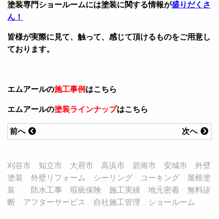
塗装専門ショールームには塗装に関する情報が
盛りだくさ
ん！
皆様が実際に見て、触って、感じて頂けるものをご用意し
ております。
エムアールの
施工事例
はこちら
エムアールの
塗装ラインナップ
はこちら
前へ
次へ
刈谷市 知立市 大府市 高浜市 碧南市 安城市 外壁
塗装 外壁リフォーム シーリング コーキング 屋根塗
装 防水工事 瑕疵保険 施工実績 地元密着 無料診
断 アフターサービス 自社施工管理 ショールーム