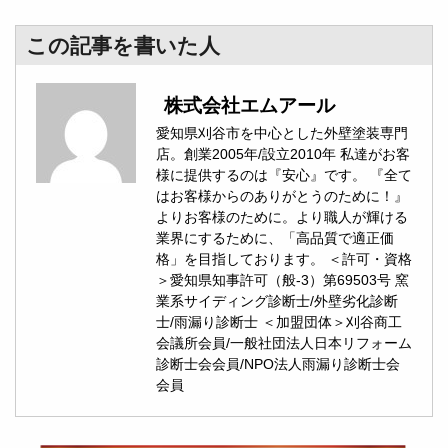
この記事を書いた人
株式会社エムアール
愛知県刈谷市を中心とした外壁塗装専門
店。創業2005年/設立2010年 私達がお客
様に提供するのは『安心』です。 『全て
はお客様からのありがとうのために！』
よりお客様のために。より職人が輝ける
業界にするために、「高品質で適正価
格」を目指しております。 ＜許可・資格
＞愛知県知事許可（般-3）第69503号 窯
業系サイディング診断士/外壁劣化診断
士/雨漏り診断士 ＜加盟団体＞刈谷商工
会議所会員/一般社団法人日本リフォーム
診断士会会員/NPO法人雨漏り診断士会
会員