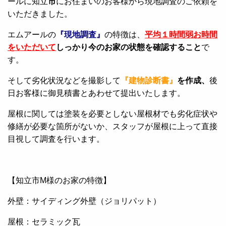
ールに知立
市
にお住まいのお客様から現地調査のご依頼を
いただきました。
エムアールの
『現地調査』
の特徴は、
平均１時間弱お時間
をいただいて
しっかり今のお家の状態を確認すること
で
す。
そして劣化状況などを撮影して
『建物診断書』
を作成、
後
日お客様に御見積書とあわせて提出いたします。
屋根に関しては塗装を必要としない屋根材でも劣化症状や
修繕が必要な箇所がないか、スタッフが屋根に上って直接
目視して調査を行います。
【知立市M様のお家の特徴】
外壁：サイディング外壁（ジョリパット）
屋根：セラミック瓦