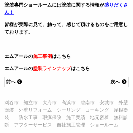
塗装専門ショールームには塗装に関する情報が
盛りだくさ
ん！
皆様が実際に見て、触って、感じて頂けるものをご用意し
ております。
エムアールの
施工事例
はこちら
エムアールの
塗装ラインナップ
はこちら
前へ
次へ
刈谷市 知立市 大府市 高浜市 碧南市 安城市 外壁
塗装 外壁リフォーム シーリング コーキング 屋根塗
装 防水工事 瑕疵保険 施工実績 地元密着 無料診
断 アフターサービス 自社施工管理 ショールーム