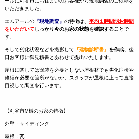
ールに刈谷
市
にお住まいのお客様から現地調査のご依頼を
いただきました。
エムアールの
『現地調査』
の特徴は、
平均１時間弱お時間
をいただいて
しっかり今のお家の状態を確認すること
で
す。
そして劣化状況などを撮影して
『建物診断書』
を作成、
後
日お客様に御見積書とあわせて提出いたします。
屋根に関しては塗装を必要としない屋根材でも劣化症状や
修繕が必要な箇所がないか、スタッフが屋根に上って直接
目視して調査を行います。
【刈谷市M様のお家の特徴】
外壁：サイディング
屋根：瓦