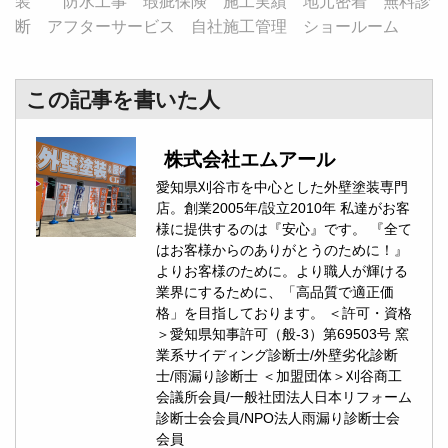
装 防水工事 瑕疵保険 施工実績 地元密着 無料診
断 アフターサービス 自社施工管理 ショールーム
この記事を書いた人
株式会社エムアール
愛知県刈谷市を中心とした外壁塗装専門
店。創業2005年/設立2010年 私達がお客
様に提供するのは『安心』です。 『全て
はお客様からのありがとうのために！』
よりお客様のために。より職人が輝ける
業界にするために、「高品質で適正価
格」を目指しております。 ＜許可・資格
＞愛知県知事許可（般-3）第69503号 窯
業系サイディング診断士/外壁劣化診断
士/雨漏り診断士 ＜加盟団体＞刈谷商工
会議所会員/一般社団法人日本リフォーム
診断士会会員/NPO法人雨漏り診断士会
会員