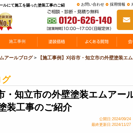
お問い合わせ
採用情報
ールにて施工を賜った塗装工事のご紹
ムアールブログ
>
【施工事例】刈谷市・知立市の外壁塗装エム
ログ
市・知立市の外壁塗装エムアー
塗装工事のご紹介
公開日:2024/09/24
最終更新日:2024/11/27