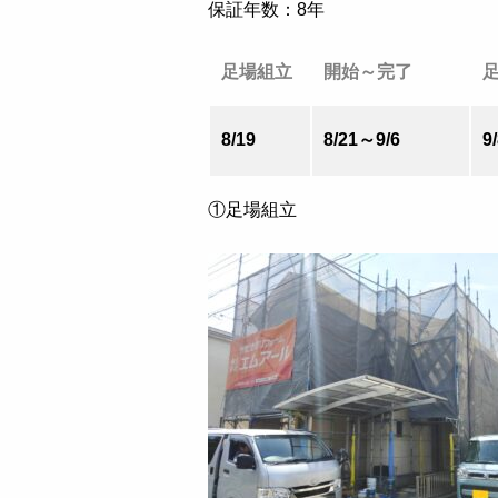
保証年数：8年
足場組立
開始～完了
8/19
8/21～9/6
9
①足場組立