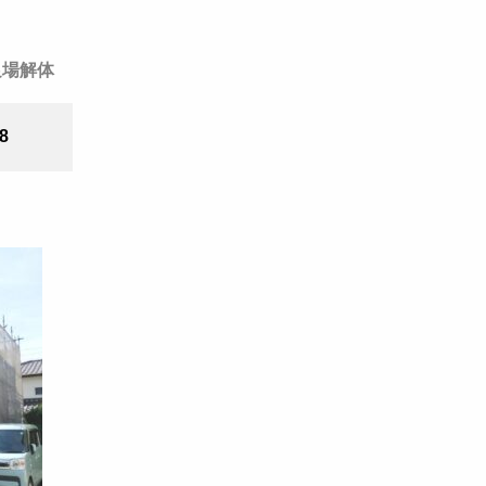
足場解体
/8