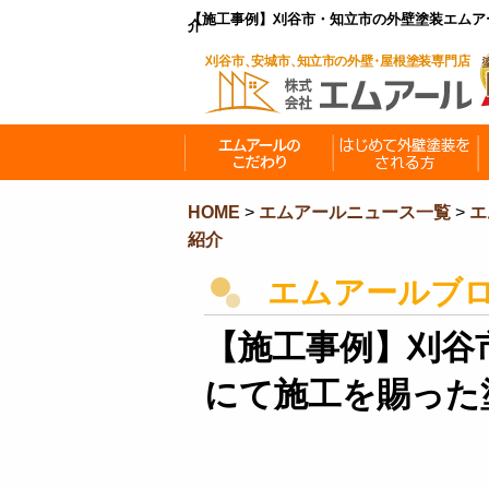
【施工事例】刈谷市・知立市の外壁塗装エムア
介
HOME
>
エムアールニュース一覧
>
エ
紹介
エムアールブ
【施工事例】刈谷
にて施工を賜った