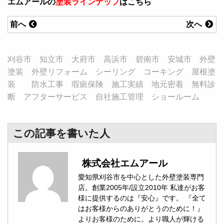
エムアールの
塗装ラインナップ
はこちら
前へ
次へ
刈谷市 知立市 大府市 高浜市 碧南市 安城市 外壁
塗装 外壁リフォーム シーリング コーキング 屋根塗
装 防水工事 瑕疵保険 施工実績 地元密着 無料診
断 アフターサービス 自社施工管理 ショールーム
この記事を書いた人
株式会社エムアール
愛知県刈谷市を中心とした外壁塗装専門
店。創業2005年/設立2010年 私達がお客
様に提供するのは『安心』です。 『全て
はお客様からのありがとうのために！』
よりお客様のために。より職人が輝ける