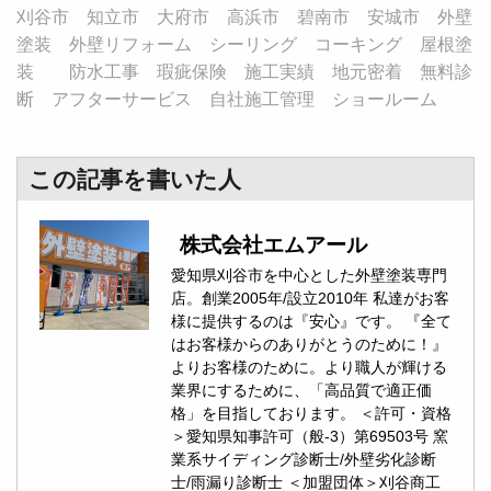
刈谷市 知立市 大府市 高浜市 碧南市 安城市 外壁
塗装 外壁リフォーム シーリング コーキング 屋根塗
装 防水工事 瑕疵保険 施工実績 地元密着 無料診
断 アフターサービス 自社施工管理 ショールーム
この記事を書いた人
株式会社エムアール
愛知県刈谷市を中心とした外壁塗装専門
店。創業2005年/設立2010年 私達がお客
様に提供するのは『安心』です。 『全て
はお客様からのありがとうのために！』
よりお客様のために。より職人が輝ける
業界にするために、「高品質で適正価
格」を目指しております。 ＜許可・資格
＞愛知県知事許可（般-3）第69503号 窯
業系サイディング診断士/外壁劣化診断
士/雨漏り診断士 ＜加盟団体＞刈谷商工