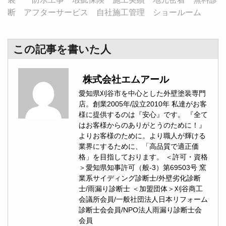
断 アフターサービス 自社施工管理 ショールーム
この記事を書いた人
株式会社エムアール
愛知県刈谷市を中心とした外壁塗装専門
店。創業2005年/設立2010年 私達がお客
様に提供するのは『安心』です。 『全て
はお客様からのありがとうのために！』
よりお客様のために。より職人が輝ける
業界にするために、「高品質で適正価
格」を目指しております。 ＜許可・資格
＞愛知県知事許可（般-3）第69503号 窯
業系サイディング診断士/外壁劣化診断
士/雨漏り診断士 ＜加盟団体＞刈谷商工
会議所会員/一般社団法人日本リフォーム
診断士会会員/NPO法人雨漏り診断士会
会員