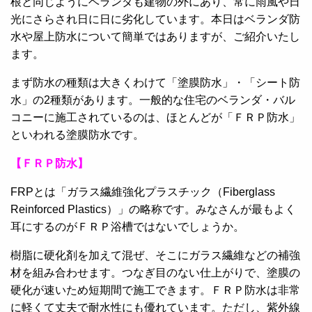
根と同じようにベランダも建物の外にあり、常に雨風や日
光にさらされ日に日に劣化しています。本日はベランダ防
水や屋上防水について簡単ではありますが、ご紹介いたし
ます。
まず防水の種類は大きくわけて「塗膜防水」・「シート防
水」の2種類があります。一般的な住宅のベランダ・バル
コニーに施工されているのは、ほとんどが「ＦＲＰ防水」
といわれる塗膜防水です。
【ＦＲＰ防水】
FRPとは「ガラス繊維強化プラスチック（Fiberglass
Reinforced Plastics）」の略称です。みなさんが最もよく
耳にするのがＦＲＰ浴槽ではないでしょうか。
樹脂に硬化剤を加えて混ぜ、そこにガラス繊維などの補強
材を組み合わせます。つなぎ目のない仕上がりで、塗膜の
硬化が速いため短期間で施工できます。ＦＲＰ防水は非常
に軽くて丈夫で耐水性にも優れています。ただし、紫外線