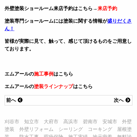
外壁塗装ショールーム来店予約はこちら→
来店予約
塗装専門ショールームには塗装に関する情報が
盛りだくさ
ん！
皆様が実際に見て、触って、感じて頂けるものをご用意し
ております。
エムアールの
施工事例
はこちら
エムアールの
塗装ラインナップ
はこちら
前へ
次へ
刈谷市 知立市 大府市 高浜市 碧南市 安城市 外壁
塗装 外壁リフォーム シーリング コーキング 屋根塗
装 防水工事 瑕疵保険 施工実績 地元密着 無料診