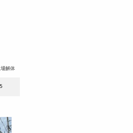
足場解体
/5