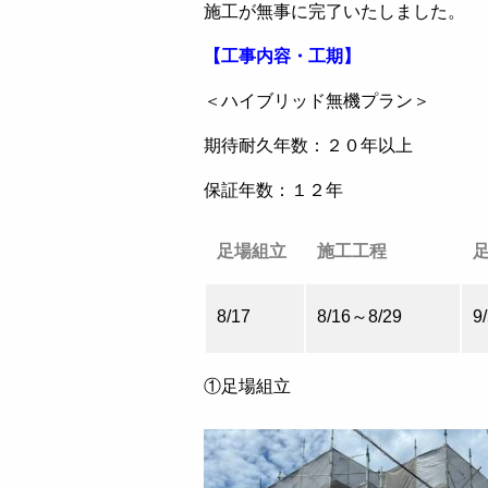
施工が無事に完了いたしました。
【工事内容・工期】
＜ハイブリッド無機プラン＞
期待耐久年数：２０年以上
保証年数：１２年
足場組立
施工工程
8/17
8/16～8/29
9
①足場組立