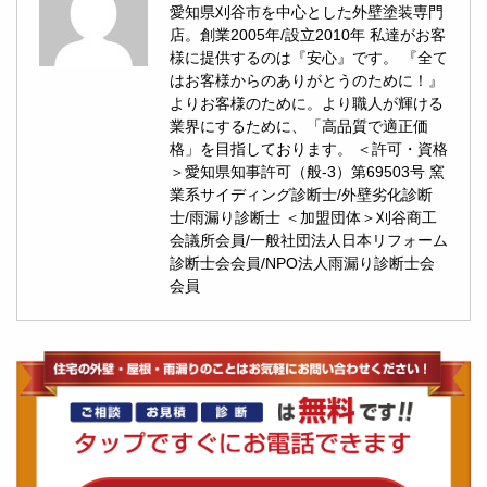
愛知県刈谷市を中心とした外壁塗装専門
店。創業2005年/設立2010年 私達がお客
様に提供するのは『安心』です。 『全て
はお客様からのありがとうのために！』
よりお客様のために。より職人が輝ける
業界にするために、「高品質で適正価
格」を目指しております。 ＜許可・資格
＞愛知県知事許可（般-3）第69503号 窯
業系サイディング診断士/外壁劣化診断
士/雨漏り診断士 ＜加盟団体＞刈谷商工
会議所会員/一般社団法人日本リフォーム
診断士会会員/NPO法人雨漏り診断士会
会員