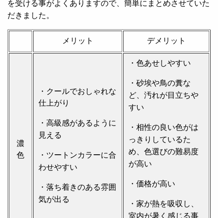
を受ける事がよくありますので、簡単にまとめさせていた
だきました。
メリット
デメリット
・色あせしやすい
・砂埃や鳥の糞な
・クールでおしゃれな
ど、汚れが目立ちや
仕上がり
すい
・高級感があるように
・相性の良い色がは
見える
っきりしているた
濃
め、色選びの難易度
色
・ツートンカラーに合
が高い
わせやすい
・価格が高い
・落ち着きのある雰囲
気が出る
・家が熱を吸収し、
室内が暑く感じる事