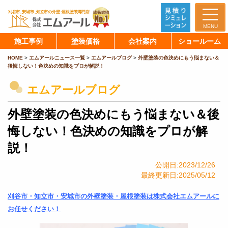
MENU
施工事例
塗装価格
会社案内
ショールーム
HOME
>
エムアールニュース一覧
>
エムアールブログ
>
外壁塗装の色決めにもう悩まない＆
後悔しない！色決めの知識をプロが解説！
エムアールブログ
外壁塗装の色決めにもう悩まない＆後
悔しない！色決めの知識をプロが解
説！
公開日:2023/12/26
最終更新日:2025/05/12
刈谷市・知立市・安城市の外壁塗装・屋根塗装は株式会社エムアールに
お任せください！