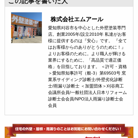
この記事を書いた人
株式会社エムアール
愛知県刈谷市を中心とした外壁塗装専門
店。創業2005年/設立2010年 私達がお客
様に提供するのは『安心』です。 『全て
はお客様からのありがとうのために！』
よりお客様のために。より職人が輝ける
業界にするために、「高品質で適正価
格」を目指しております。 ＜許可・資格
＞愛知県知事許可（般-3）第69503号 窯
業系サイディング診断士/外壁劣化診断
士/雨漏り診断士 ＜加盟団体＞刈谷商工
会議所会員/一般社団法人日本リフォーム
診断士会会員/NPO法人雨漏り診断士会
会員