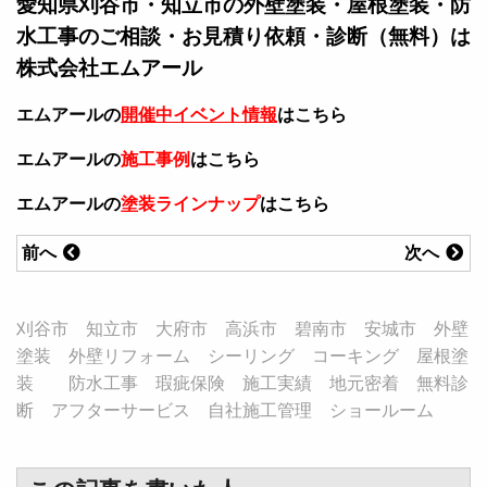
愛知県刈谷市・知立市の外壁塗装・屋根塗装・防
水工事のご相談・お見積り依頼・診断（無料）は
株式会社エムアール
エムアールの
開催中イベント情報
はこちら
エムアールの
施工事例
はこちら
エムアールの
塗装ラインナップ
はこちら
前へ
次へ
刈谷市 知立市 大府市 高浜市 碧南市 安城市 外壁
塗装 外壁リフォーム シーリング コーキング 屋根塗
装 防水工事 瑕疵保険 施工実績 地元密着 無料診
断 アフターサービス 自社施工管理 ショールーム