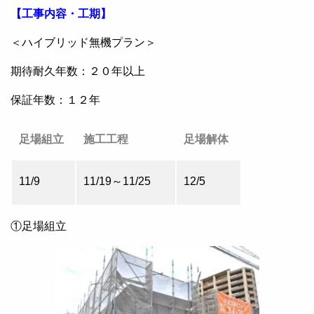
【工事内容・工期】
＜ハイブリッド無機プラン＞
期待耐久年数：２０年以上
保証年数：１２年
足場組立
施工工程
足場解体
11/9
11/19～11/25
12/5
①足場組立