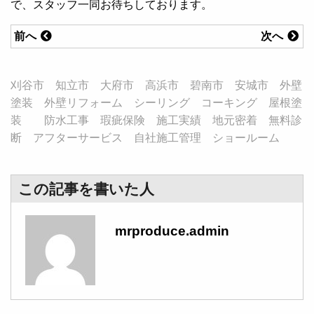
で、スタッフ一同お待ちしております。
前へ
次へ
刈谷市 知立市 大府市 高浜市 碧南市 安城市 外壁
塗装 外壁リフォーム シーリング コーキング 屋根塗
装 防水工事 瑕疵保険 施工実績 地元密着 無料診
断 アフターサービス 自社施工管理 ショールーム
この記事を書いた人
mrproduce.admin