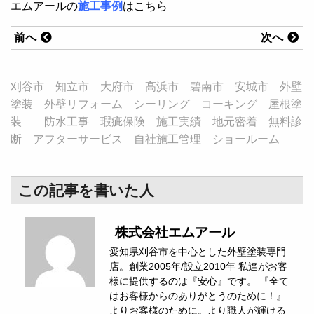
エムアールの
施工事例
はこちら
前へ
次へ
刈谷市 知立市 大府市 高浜市 碧南市 安城市 外壁
塗装 外壁リフォーム シーリング コーキング 屋根塗
装 防水工事 瑕疵保険 施工実績 地元密着 無料診
断 アフターサービス 自社施工管理 ショールーム
この記事を書いた人
株式会社エムアール
愛知県刈谷市を中心とした外壁塗装専門
店。創業2005年/設立2010年 私達がお客
様に提供するのは『安心』です。 『全て
はお客様からのありがとうのために！』
よりお客様のために。より職人が輝ける