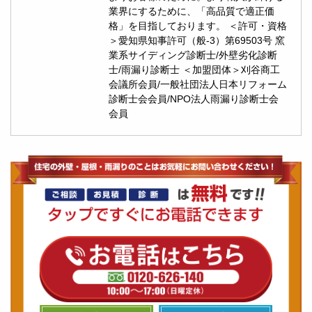
業界にするために、「高品質で適正価
格」を目指しております。 ＜許可・資格
＞愛知県知事許可（般-3）第69503号 窯
業系サイディング診断士/外壁劣化診断
士/雨漏り診断士 ＜加盟団体＞刈谷商工
会議所会員/一般社団法人日本リフォーム
診断士会会員/NPO法人雨漏り診断士会
会員