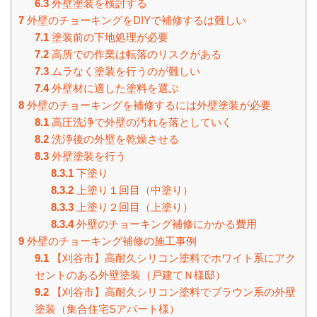
6.3
外壁塗装を検討する
7
外壁のチョーキングをDIYで補修するは難しい
7.1
塗装前の下地処理が必要
7.2
高所での作業は転落のリスクがある
7.3
ムラなく塗装を行うのが難しい
7.4
外壁材に適した塗料を選ぶ
8
外壁のチョーキングを補修するには外壁塗装が必要
8.1
高圧洗浄で外壁の汚れを落としていく
8.2
洗浄後の外壁を乾燥させる
8.3
外壁塗装を行う
8.3.1
下塗り
8.3.2
上塗り１回目（中塗り）
8.3.3
上塗り２回目（上塗り）
8.3.4
外壁のチョーキング補修にかかる費用
9
外壁のチョーキング補修の施工事例
9.1
【刈谷市】高耐久シリコン塗料でホワイト系にアク
セントのある外壁塗装（戸建てＮ様邸）
9.2
【刈谷市】高耐久シリコン塗料でブラウン系の外壁
塗装（集合住宅Sアパート様）