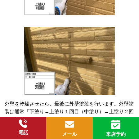
外壁を乾燥させたら、最後に外壁塗装を行います。外壁塗
装は通常「下塗り→上塗り１回目（中塗り）→上塗り２回
目（上塗り）」の流れで進めていきます。各工程の間には
施工不良を防ぐために、塗装後の乾燥が必要です。十分に
電話
メール
来店予約
乾燥させたら、次の行程に移ります。