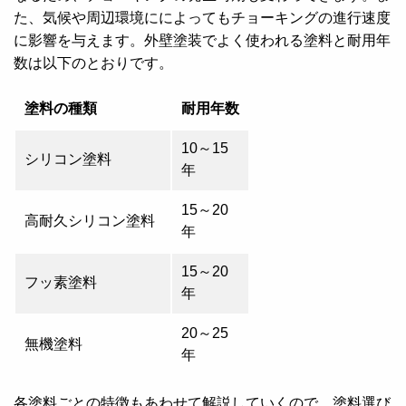
た、気候や周辺環境にによってもチョーキングの進行速度
に影響を与えます。
外壁塗装でよく使われる塗料と耐用年
数は以下のとおりです。
塗料の種類
耐用年数
10～15
シリコン塗料
年
15～20
高耐久シリコン塗料
年
15～20
フッ素塗料
年
20～25
無機塗料
年
各塗料ごとの特徴もあわせて解説していくので、塗料選び