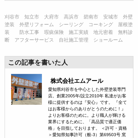
刈谷市 知立市 大府市 高浜市 碧南市 安城市 外壁
塗装 外壁リフォーム シーリング コーキング 屋根塗
装 防水工事 瑕疵保険 施工実績 地元密着 無料診
断 アフターサービス 自社施工管理 ショールーム
この記事を書いた人
株式会社エムアール
愛知県刈谷市を中心とした外壁塗装専門
店。創業2005年/設立2010年 私達がお客
様に提供するのは『安心』です。 『全て
はお客様からのありがとうのために！』
よりお客様のために。より職人が輝ける
業界にするために、「高品質で適正価
格」を目指しております。 ＜許可・資格
＞愛知県知事許可（般-3）第69503号 窯