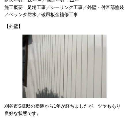
耐久年数：20年～／保証年数：12年
施工概要：足場工事／シーリング工事／外壁・付帯部塗装
／ベランダ防水／破風板金補修工事
【外壁】
刈谷市S様邸の塗装から1年が経ちましたが、ツヤもあり
良好な状態です。