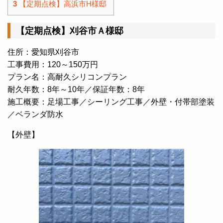
3
【定期点検】高浜市H様邸
【定期点検】刈谷市Ａ様邸
住所：愛知県刈谷市
工事費用：120～150万円
プラン名：高耐久シリコンプラン
耐久年数：8年～10年／保証年数：8年
施工概要：足場工事／シーリング工事／外壁・付帯部塗装
／ベランダ防水
【外壁】