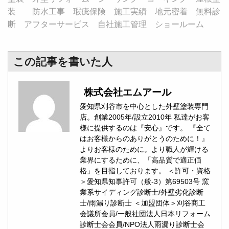
装 防水工事 瑕疵保険 施工実績 地元密着 無料診
断 アフターサービス 自社施工管理 ショールーム
この記事を書いた人
株式会社エムアール
愛知県刈谷市を中心とした外壁塗装専門
店。創業2005年/設立2010年 私達がお客
様に提供するのは『安心』です。 『全て
はお客様からのありがとうのために！』
よりお客様のために。より職人が輝ける
業界にするために、「高品質で適正価
格」を目指しております。 ＜許可・資格
＞愛知県知事許可（般-3）第69503号 窯
業系サイディング診断士/外壁劣化診断
士/雨漏り診断士 ＜加盟団体＞刈谷商工
会議所会員/一般社団法人日本リフォーム
診断士会会員/NPO法人雨漏り診断士会