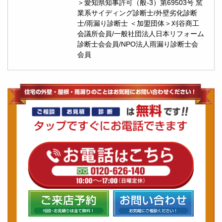
＞愛知県知事許可（般-3）第69503号 窯
業系サイディング診断士/外壁劣化診断
士/雨漏り診断士 ＜加盟団体＞刈谷商工
会議所会員/一般社団法人日本リフォーム
診断士会会員/NPO法人雨漏り診断士会
会員