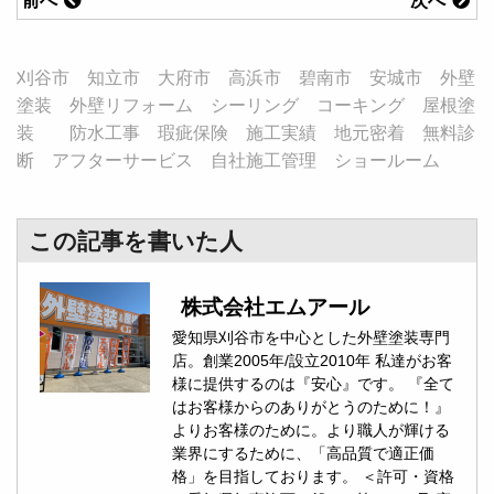
前へ
次へ
刈谷市 知立市 大府市 高浜市 碧南市 安城市 外壁
塗装 外壁リフォーム シーリング コーキング 屋根塗
装 防水工事 瑕疵保険 施工実績 地元密着 無料診
断 アフターサービス 自社施工管理 ショールーム
この記事を書いた人
株式会社エムアール
愛知県刈谷市を中心とした外壁塗装専門
店。創業2005年/設立2010年 私達がお客
様に提供するのは『安心』です。 『全て
はお客様からのありがとうのために！』
よりお客様のために。より職人が輝ける
業界にするために、「高品質で適正価
格」を目指しております。 ＜許可・資格