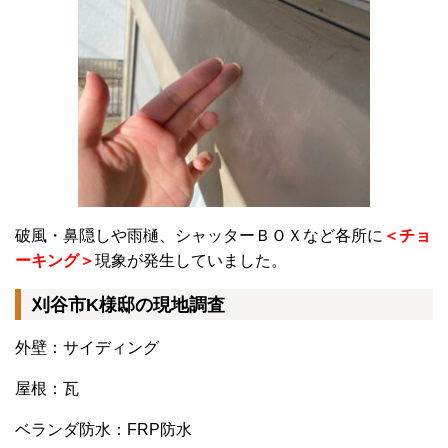
破風・鼻隠しや雨樋、シャッターＢＯＸなど各所に
＜チョ
ーキング＞
現象が発生していました。
刈谷市K様邸の現地調査
外壁：サイディング
屋根：瓦
ベランダ防水：FRP防水