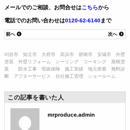
メールでのご相談、お問合せは
こちら
から
電話でのお問い合わせは
0120-62-6140
まで
前へ
次へ
刈谷市 知立市 大府市 高浜市 碧南市 安城市 外壁
塗装 外壁リフォーム シーリング コーキング 屋根塗
装 防水工事 瑕疵保険 施工実績 地元密着 無料診
断 アフターサービス 自社施工管理 ショールーム
この記事を書いた人
mrproduce.admin